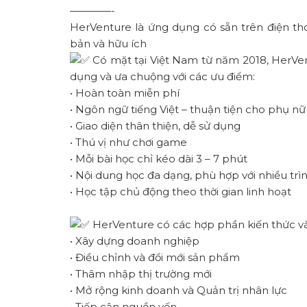
————-
HerVenture là ứng dụng có sẵn trên điện th
bản và hữu ích
Có mặt tại Việt Nam từ năm 2018, HerVe
dụng và ưa chuộng với các ưu điểm:
• Hoàn toàn miễn phí
• Ngôn ngữ tiếng Việt – thuận tiện cho phụ n
• Giao diện thân thiện, dễ sử dụng
• Thú vị như chơi game
• Mỗi bài học chỉ kéo dài 3 – 7 phút
• Nội dung học đa dạng, phù hợp với nhiều tr
• Học tập chủ động theo thời gian linh hoạt
HerVenture có các hợp phần kiến thức v
• Xây dựng doanh nghiệp
• Điều chỉnh và đổi mới sản phẩm
• Thâm nhập thị trường mới
• Mở rộng kinh doanh và Quản trị nhân lực
• Tiếp cận nguồn vốn