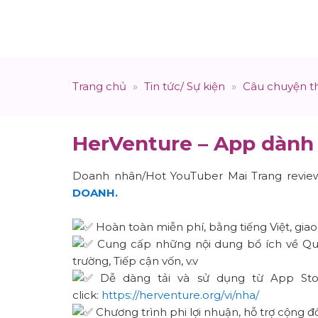
Trang chủ
»
Tin tức/ Sự kiện
»
Câu chuyện t
HerVenture – App dành
Doanh nhân/Hot YouTuber Mai Trang revi
DOANH.
Hoàn toàn miễn phí, bằng tiếng Việt, giao 
Cung cấp những nội dung bổ ích về Quả
trường, Tiếp cận vốn, v.v
Dễ dàng tải và sử dụng từ App Stor
click:
https://herventure.org/vi/nha/
Chương trình phi lợi nhuận, hỗ trợ cộng 