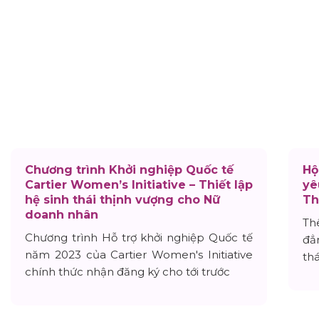
Chương trình Khởi nghiệp Quốc tế
Hộ
Cartier Women’s Initiative – Thiết lập
yê
hệ sinh thái thịnh vượng cho Nữ
Th
doanh nhân
Th
Chương trình Hỗ trợ khởi nghiệp Quốc tế
đẳ
năm 2023 của Cartier Women's Initiative
th
chính thức nhận đăng ký cho tới trước