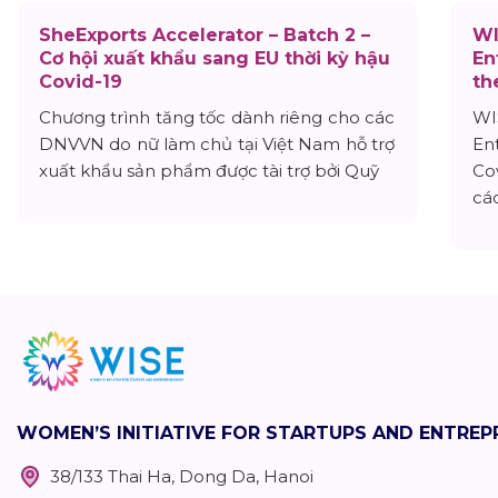
SheExports Accelerator – Batch 2 –
WI
Cơ hội xuất khẩu sang EU thời kỳ hậu
En
Covid-19
th
Chương trình tăng tốc dành riêng cho các
WI
DNVVN do nữ làm chủ tại Việt Nam hỗ trợ
En
xuất khẩu sản phẩm được tài trợ bởi Quỹ
Cov
cá
WOMEN’S INITIATIVE FOR STARTUPS AND ENTRE
38/133 Thai Ha, Dong Da, Hanoi