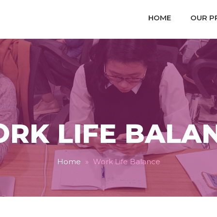
HOME
OUR P
RK LIFE BALA
Home
»
Work Life Balance